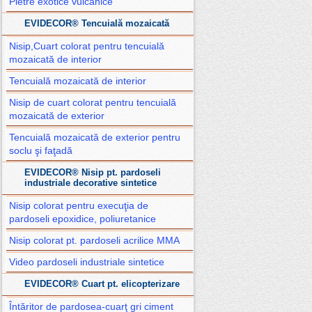
Pietre exotice vulcanice
EVIDECOR® Tencuială mozaicată
Nisip,Cuart colorat pentru tencuială
mozaicată de interior
Tencuială mozaicată de interior
Nisip de cuart colorat pentru tencuială
mozaicată de exterior
Tencuială mozaicată de exterior pentru
soclu şi faţadă
EVIDECOR® Nisip pt. pardoseli
industriale decorative sintetice
Nisip colorat pentru execuţia de
pardoseli epoxidice, poliuretanice
Nisip colorat pt. pardoseli acrilice MMA
Video pardoseli industriale sintetice
EVIDECOR® Cuart pt. elicopterizare
Întăritor de pardosea-cuarţ gri ciment